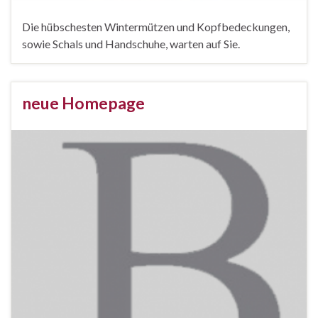
Die hübschesten Wintermützen und Kopfbedeckungen,
sowie Schals und Handschuhe, warten auf Sie.
neue Homepage