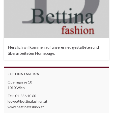
Herzlich willkommen auf unserer neu gestalteten und
überarbeiteten Homepage.
BETTINA FASHION
Operngasse 10
1010 Wien
Tel.: 01-586 10 60
loewe@bettinafashion.at
www.bettinafashion.at