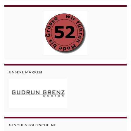
UNSERE MARKEN
GESCHENKGUTSCHEINE